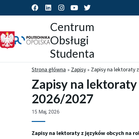
F
L
I
Y
T
a
i
n
o
w
c
n
s
u
i
Centrum
e
k
t
t
t
b
e
a
u
t
Obsługi
o
d
g
b
e
o
i
r
e
r
Studenta
k
n
a
m
Strona główna
Zapisy
Zapisy na lektoraty
Zapisy na lektoraty
2026/2027
15 Maj, 2026
Zapisy na lektoraty z języków obcych na r