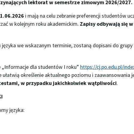
oczynających lektorat w semestrze zimowym 2026/2027.
01.06.2026
i mają na celu zebranie preferencji studentów ucze
czać w kolejnym roku akademickim.
Zapisy odbywają się w
u języka we wskazanym terminie, zostaną dopisani do grupy 
e „Informacje dla studentów I roku”
https://cj.po.edu.pl/in
re ułatwią określenie aktualnego poziomu i zaawansowania
z testami, w przypadku jakichkolwiek wątpliwości
.
I
omy języka: