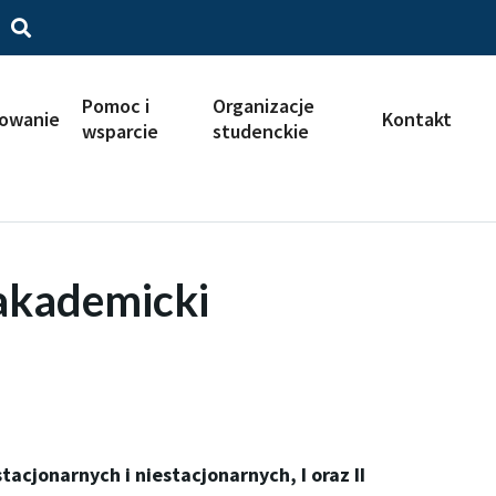
Pomoc i
Organizacje
iowanie
Kontakt
wsparcie
studenckie
 akademicki
cjonarnych i niestacjonarnych, I oraz II