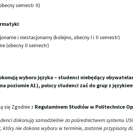
obecny semestr II)
ormatyki
:
onarne i niestacjonarny (kolejno, obecny I i II semestr)
rne (obecny II semestr)
konują wyboru języka – studenci niebędący obywatelami
na poziomie A1), polscy studenci zaś do grup z językie
ą się Zgodnie z
Regulaminem Studiów w Politechnice Op
tudenci dokonują samodzielnie za pośrednictwem systemu U
, który nie dokona wyboru w terminie, zostanie przypisany d