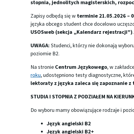
stopnia, jednolitych magisterskich, rozp
Zapisy odbędą się w
terminie 21.05.2026 – 
języka obcego student chce docelowo uczęsz
USOSweb (sekcja „Kalendarz rejestracji”)
.
UWAGA:
Studenci, którzy nie dokonają wybor
poziomie B2.
Na stronie
Centrum Językowego
, w zakładc
roku
, udostępniono testy diagnostyczne, któ
lektoraty z języka zaleca się zapoznanie 
STUDIA I STOPNIA
Z PODZIAŁEM NA KIERUNK
Do wyboru mamy obowiązujące rodzaje i pozi
Język angielski B2
Język angielski B2+