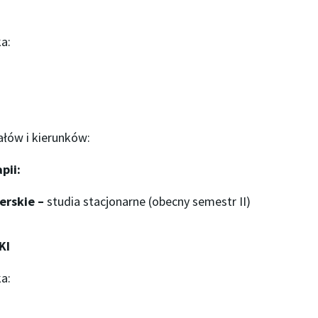
a:
ałów i kierunków:
pii:
terskie –
studia stacjonarne (obecny semestr II)
KI
a: