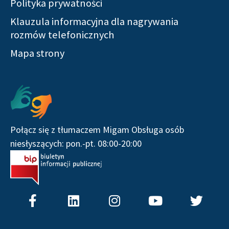
Polityka prywatności
Klauzula informacyjna dla nagrywania
rozmów telefonicznych
Mapa strony
Serwisy społecznościowe
Połącz się z tłumaczem Migam Obsługa osób
niesłyszących: pon.-pt. 08:00-20:00
F
L
I
Y
T
a
i
n
o
w
c
n
s
u
i