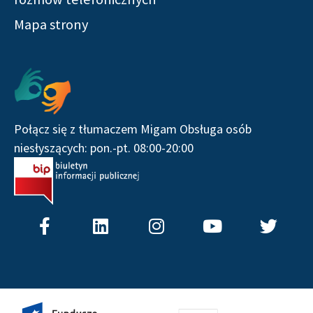
Mapa strony
Serwisy społecznościowe
Połącz się z tłumaczem Migam Obsługa osób
niesłyszących: pon.-pt. 08:00-20:00
F
L
I
Y
T
a
i
n
o
w
c
n
s
u
i
e
k
t
t
t
b
e
a
u
t
o
d
g
b
e