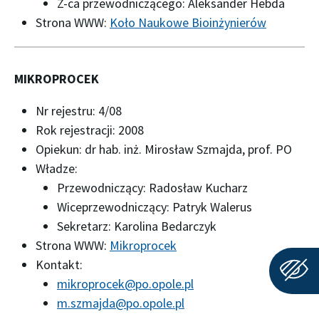
Z-ca przewodniczącego: Aleksander Hebda
Strona WWW:
Koło Naukowe Bioinżynierów
MIKROPROCEK
Nr rejestru: 4/08
Rok rejestracji: 2008
Opiekun: dr hab. inż. Mirosław Szmajda, prof. PO
Władze:
Przewodniczący: Radosław Kucharz
Wiceprzewodniczący: Patryk Walerus
Sekretarz: Karolina Bedarczyk
Strona WWW:
Mikroprocek
Kontakt:
mikroprocek@po.opole.pl
m.szmajda@po.opole.pl