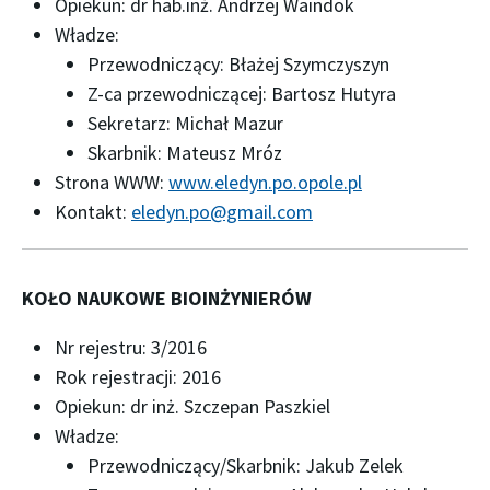
Opiekun: dr hab.inż. Andrzej Waindok
Władze:
Przewodniczący: Błażej Szymczyszyn
Z-ca przewodniczącej: Bartosz Hutyra
Sekretarz: Michał Mazur
Skarbnik: Mateusz Mróz
Strona WWW:
www.eledyn.po.opole.pl
Kontakt:
eledyn.po@gmail.com
KOŁO NAUKOWE BIOINŻYNIERÓW
Nr rejestru: 3/2016
Rok rejestracji: 2016
Opiekun: dr inż. Szczepan Paszkiel
Władze:
Przewodniczący/Skarbnik: Jakub Zelek