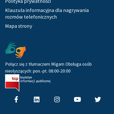
Polityka prywatności
Klauzula informacyjna dla nagrywania
rozmów telefonicznych
Mapa strony
Serwisy społecznościowe
Połącz się z tłumaczem Migam Obsługa osób
niesłyszących: pon.-pt. 08:00-20:00
F
L
I
Y
T
a
i
n
o
w
c
n
s
u
i
e
k
t
t
t