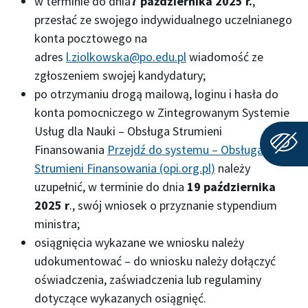
w terminie do dnia
7 października 2025 r.
,
przesłać ze swojego indywidualnego uczelnianego
konta pocztowego na
adres
l.ziolkowska@po.edu.pl
wiadomość ze
zgłoszeniem swojej kandydatury;
po otrzymaniu drogą mailową, loginu i hasła do
konta pomocniczego w Zintegrowanym Systemie
Usług dla Nauki – Obsługa Strumieni
Finansowania
Przejdź do systemu – Obsługa
Strumieni Finansowania (opi.org.pl)
należy
uzupełnić, w terminie do dnia
19 października
2025 r
., swój wniosek o przyznanie stypendium
ministra;
osiągnięcia wykazane we wniosku należy
udokumentować – do wniosku należy dołączyć
oświadczenia, zaświadczenia lub regulaminy
dotyczące wykazanych osiągnięć.