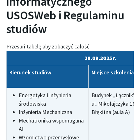
informatycznego
USOSWeb i Regulaminu
studiów
29.09.2025r.
Kierunek studiów
Miejsce szkolenia
Energetyka i inżynieria
Budynek „Łącznik”,
środowiska
ul. Mikołajczyka 16, 
Inżynieria Mechaniczna
Błękitna (aula A)
Mechatronika wspomagana
AI
Wzornictwo przemysłowe