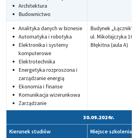
Architektura
Budownictwo
Analityka danych w biznesie
Budynek „Łącznik”,
Automatyka i robotyka
ul. Mikołajczyka 16, 
Elektronika i systemy
Błękitna (aula A)
komputerowe
Elektrotechnika
Energetyka rozproszona i
zarządzanie energią
Ekonomia i finanse
Komunikacja wizerunkowa
Zarządzanie
30.09.2024r.
Kierunek studiów
Miejsce szkolenia