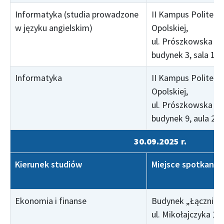
Informatyka (studia prowadzone
II Kampus Politechn
w języku angielskim)
Opolskiej,
ul. Prószkowska 76
budynek 3, sala 109
Informatyka
II Kampus Politechn
Opolskiej,
ul. Prószkowska 76
budynek 9, aula 25
30.09.2025 r.
Kierunek studiów
Miejsce spotkania
Ekonomia i finanse
Budynek „Łącznik”,
ul. Mikołajczyka 16,