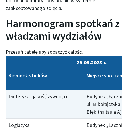
dokonaniu opłaty i posiadaniu w systemie
zaakceptowanego zdjęcia.
Harmonogram spotkań z
władzami wydziałów
29.09.2025 r.
Kierunek studiów
Miejsce spotkania
Dietetyka i jakość żywności
Budynek „Łącznik”,
ul. Mikołajczyka 16,
Błękitna (aula A)
Logistyka
Budynek „Łącznik”,