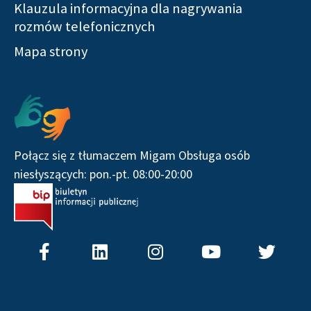
Klauzula informacyjna dla nagrywania
rozmów telefonicznych
Mapa strony
Serwisy społecznościowe
Połącz się z tłumaczem Migam Obsługa osób
niesłyszących: pon.-pt. 08:00-20:00
F
L
I
Y
T
a
i
n
o
w
c
n
s
u
i
e
k
t
t
t
b
e
a
u
t