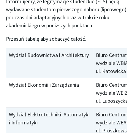
Informujemy, że legitymacje studenckie (ELS) będą
wydawane studentom pierwszego naboru (lipcowego)
podczas dni adaptacyjnych oraz w trakcie roku
akademickiego w poniższych punktach:
Wydział Budownictwa i Architektury
Biuro Centrum O
wydziale WBiA
ul. Katowicka 48
Wydział Ekonomii i Zarządzania
Biuro Centrum O
wydziale WEiZ
ul. Luboszycka 7
Wydział Elektrotechniki, Automatyki
Biuro Centrum O
i Informatyki
wydziale WEAiI
ul. Prószkowska 