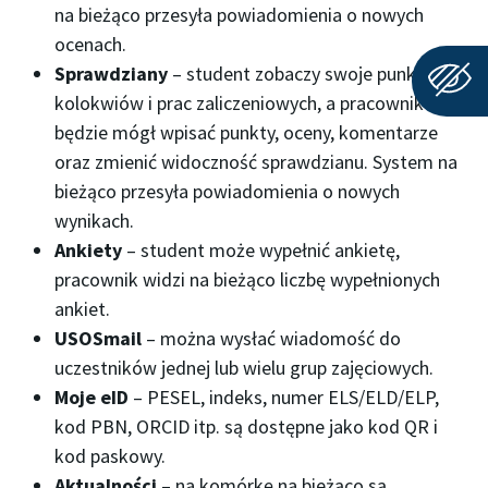
na bieżąco przesyła powiadomienia o nowych
ocenach.
Sprawdziany
– student zobaczy swoje punkty z
kolokwiów i prac zaliczeniowych, a pracownik
będzie mógł wpisać punkty, oceny, komentarze
oraz zmienić widoczność sprawdzianu. System na
bieżąco przesyła powiadomienia o nowych
wynikach.
Ankiety
– student może wypełnić ankietę,
pracownik widzi na bieżąco liczbę wypełnionych
ankiet.
USOSmail
– można wysłać wiadomość do
uczestników jednej lub wielu grup zajęciowych.
Moje eID
– PESEL, indeks, numer ELS/ELD/ELP,
kod PBN, ORCID itp. są dostępne jako kod QR i
kod paskowy.
Aktualności
– na komórkę na bieżąco są