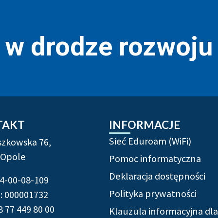
r w drodze rozwoju
rmacje uzupełniające
TAKT
INFORMACJE
Sieć Eduroam (WiFi)
ószkowska 76,
 Opole
Pomoc informatyczna
Deklaracja dostępności
54-00-08-109
Polityka prywatności
 000001732
8 77 449 80 00
Klauzula informacyjna dla