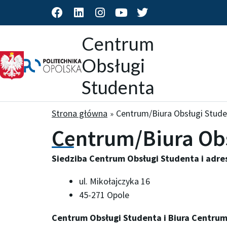
F
L
I
Y
T
a
i
n
o
w
c
n
s
u
i
Centrum
e
k
t
t
t
b
e
a
u
t
Obsługi
o
d
g
b
e
o
i
r
e
r
Studenta
k
n
a
m
Strona główna
Centrum/Biura Obsługi Stud
Centrum/Biura Ob
Siedziba Centrum Obsługi Studenta i adre
ul. Mikołajczyka 16
45-271 Opole
Centrum Obsługi Studenta i Biura Centrum