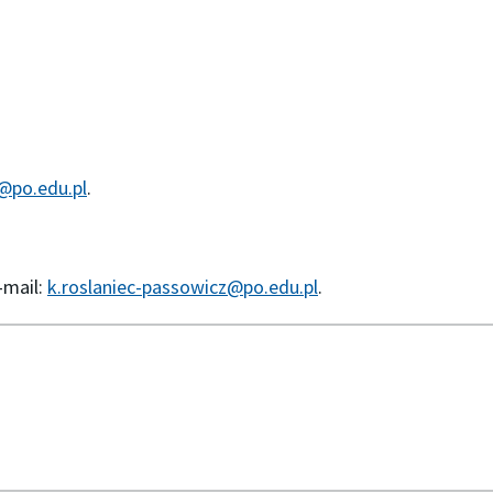
@po.edu.pl
.
-mail:
k.roslaniec-passowicz@po.edu.pl
.