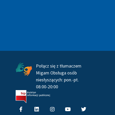
Serwisy społecznościowe
Połącz się z tłumaczem
Migam Obsługa osób
niesłyszących: pon.-pt.
08:00-20:00
F
L
I
Y
T
a
i
n
o
w