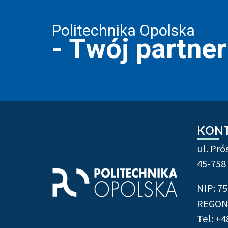
Politechnika Opolska
- Twój partne
Stopka strony - info
KON
ul. Pr
45-758
NIP: 7
REGON:
Tel: +4