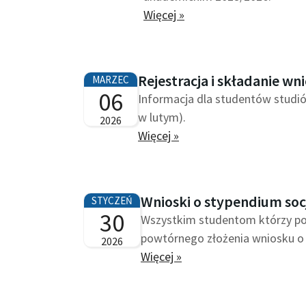
Więcej »
Rejestracja i składanie w
MARZEC
06
Informacja dla studentów studió
w lutym).
2026
Więcej »
Wnioski o stypendium socj
STYCZEŃ
30
Wszystkim studentom którzy po
powtórnego złożenia wniosku o 
2026
Więcej »