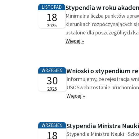
Stypendia w roku akade
LISTOPAD
18
Minimalna liczba punktów upra
kierunkach rozpoczynających s
2025
ustalone dla poszczególnych k
Więcej »
Wnioski o stypendium re
WRZESIEŃ
30
Informujemy, że rejestracja w
USOSweb zostanie uruchomiona
2025
Więcej »
Stypendia Ministra Nauki
WRZESIEŃ
18
Stypendia Ministra Nauki i Szk