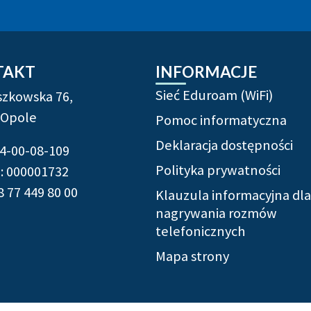
rmacje uzupełniające
TAKT
INFORMACJE
Sieć Eduroam (WiFi)
ószkowska 76,
 Opole
Pomoc informatyczna
Deklaracja dostępności
54-00-08-109
Polityka prywatności
 000001732
8 77 449 80 00
Klauzula informacyjna dla
nagrywania rozmów
telefonicznych
Mapa strony