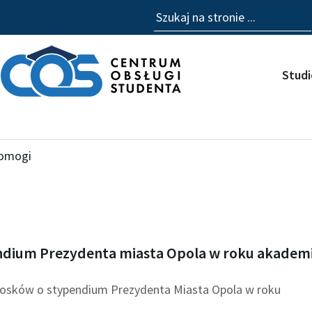
Szukaj
Stud
pomogi
Strona
S
ndium Prezydenta miasta Opola w roku akadem
t
r
iosków o stypendium Prezydenta Miasta Opola w roku
o