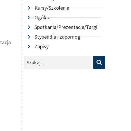
Kursy/Szkolenia
Ogólne
Spotkania/Prezentacje/Targi
Stypendia i zapomogi
tacja
Zapisy
Szukaj