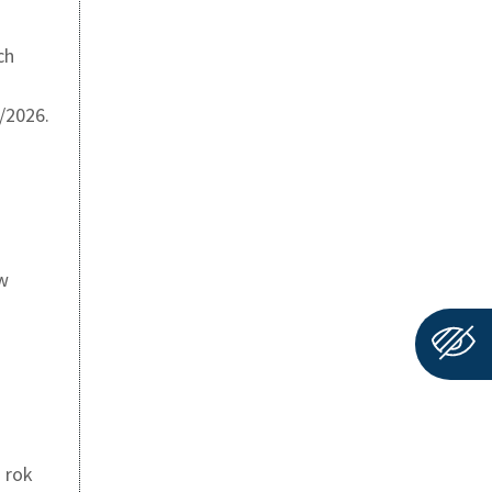
ch
/2026.
 w
 rok