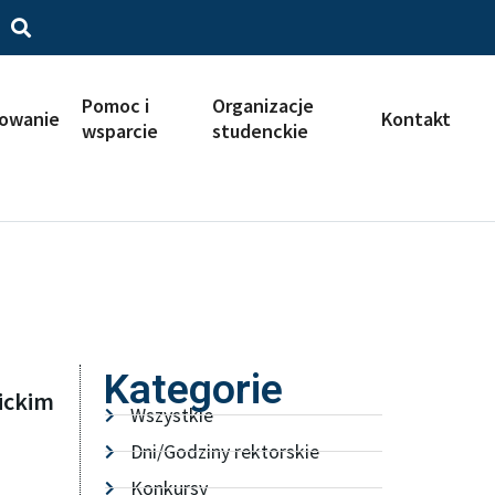
Pomoc i
Organizacje
iowanie
Kontakt
wsparcie
studenckie
Kategorie
ickim
Wszystkie
Dni/Godziny rektorskie
Konkursy