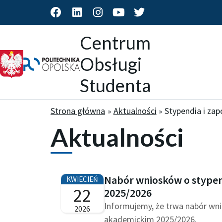
F
L
I
Y
T
a
i
n
o
w
c
n
s
u
i
Centrum
e
k
t
t
t
b
e
a
u
t
Obsługi
o
d
g
b
e
o
i
r
e
r
Studenta
k
n
a
m
Strona główna
Aktualności
Stypendia i za
Aktualności
Nabór wniosków o stype
KWIECIEŃ
22
2025/2026
Informujemy, że trwa nabór wn
2026
akademickim 2025/2026.