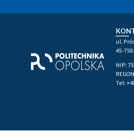
Stopka strony - info
KON
ul. Pr
45-758
NIP: 7
REGON:
Tel: +4