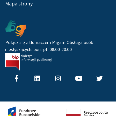
Mapa strony
Serwisy społecznościowe
Połącz się z tłumaczem Migam Obsługa osób
niesłyszących: pon.-pt. 08:00-20:00
F
L
I
Y
T
a
i
n
o
w
c
n
s
u
i
e
k
t
t
t
b
e
a
u
t
o
d
g
b
e
o
i
r
e
r